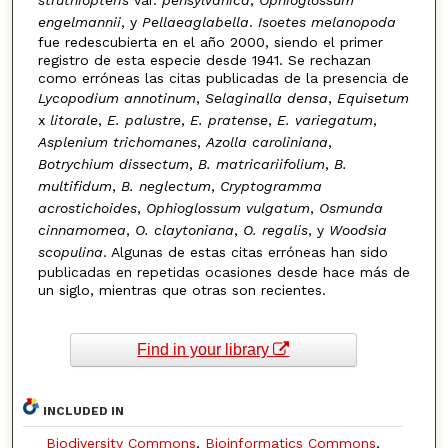
engelmannii
, y
Pellaeaglabella
.
Isoetes melanopoda
fue redescubierta en el año 2000, siendo el primer
registro de esta especie desde 1941. Se rechazan
como erróneas las citas publicadas de la presencia de
Lycopodium annotinum
,
Selaginalla densa
,
Equisetum
x
litorale
,
E. palustre
,
E. pratense
,
E. variegatum
,
Asplenium trichomanes
,
Azolla caroliniana
,
Botrychium dissectum
,
B. matricariifolium
,
B.
multifidum
,
B. neglectum
,
Cryptogramma
acrostichoides
,
Ophioglossum vulgatum
,
Osmunda
cinnamomea
,
O. claytoniana
,
O. regalis
, y
Woodsia
scopulina
. Algunas de estas citas erróneas han sido
publicadas en repetidas ocasiones desde hace más de
un siglo, mientras que otras son recientes.
Find in your library
INCLUDED IN
Biodiversity Commons
,
Bioinformatics Commons
,