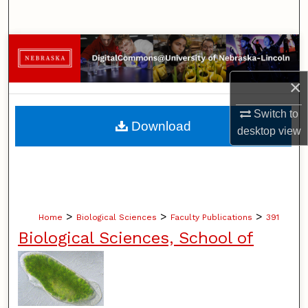
Search
Browse Collections
×
My Account
Switch to
About
Download
desktop
view
Digital Commons Network™
>
>
>
Home
Biological Sciences
Faculty Publications
391
Biological Sciences, School of