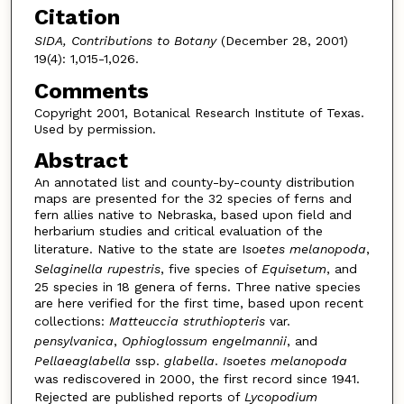
Citation
SIDA, Contributions to Botany
(December 28, 2001)
19(4): 1,015-1,026.
Comments
Copyright 2001, Botanical Research Institute of Texas.
Used by permission.
Abstract
An annotated list and county-by-county distribution
maps are presented for the 32 species of ferns and
fern allies native to Nebraska, based upon field and
herbarium studies and critical evaluation of the
literature. Native to the state are I
soetes melanopoda
,
Selaginella rupestris
, five species of
Equisetum
, and
25 species in 18 genera of ferns. Three native species
are here verified for the first time, based upon recent
collections:
Matteuccia struthiopteris
var.
pensylvanica
,
Ophioglossum engelmannii
, and
Pellaeaglabella
ssp.
glabella
.
Isoetes melanopoda
was rediscovered in 2000, the first record since 1941.
Rejected are published reports of
Lycopodium