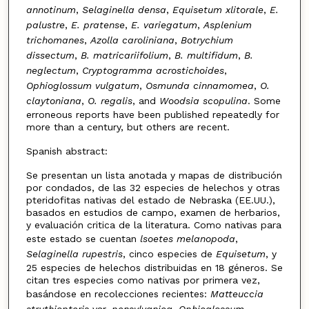
annotinum
,
Selaginella densa
,
Equisetum xlitorale
,
E.
palustre
,
E. pratense
,
E. variegatum
,
Asplenium
trichomanes
,
Azolla caroliniana
,
Botrychium
dissectum
,
B. matricariifolium
,
B. multifidum
,
B.
neglectum
,
Cryptogramma acrostichoides
,
Ophioglossum vulgatum
,
Osmunda cinnamomea
,
O.
claytoniana
,
O. regalis
, and
Woodsia scopulina
. Some
erroneous reports have been published repeatedly for
more than a century, but others are recent.
Spanish abstract:
Se presentan un lista anotada y mapas de distribución
por condados, de las 32 especies de helechos y otras
pteridofitas nativas del estado de Nebraska (EE.UU.),
basados en estudios de campo, examen de herbarios,
y evaluación critica de la literatura. Como nativas para
este estado se cuentan
lsoetes melanopoda
,
Selaginella rupestris
, cinco especies de
Equisetum
, y
25 especies de helechos distribuidas en 18 géneros. Se
citan tres especies como nativas por primera vez,
basándose en recolecciones recientes:
Matteuccia
struthiopteris
var.
pensylvanica
,
Ophioglossum