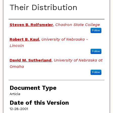
Their Distribution
Authors
Steven B. Rolfsmeier
,
Chadron State College
Follow
Robert B. Kaul
,
University of Nebraska -
Lincoln
Follow
David M. Sutherland
,
University of Nebraska at
Omaha
Follow
Document Type
Article
Date of this Version
12-28-2001