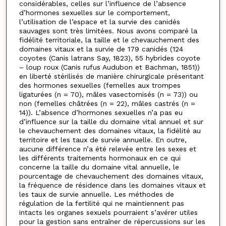
considérables, celles sur l’influence de l’absence
d’hormones sexuelles sur le comportement,
l’utilisation de l’espace et la survie des canidés
sauvages sont très limitées. Nous avons comparé la
fidélité territoriale, la taille et le chevauchement des
domaines vitaux et la survie de 179 canidés (124
coyotes (Canis latrans Say, 1823), 55 hybrides coyote
– loup roux (Canis rufus Audubon et Bachman, 1851))
en liberté stérilisés de manière chirurgicale présentant
des hormones sexuelles (femelles aux trompes
ligaturées (n = 70), mâles vasectomisés (n = 73)) ou
non (femelles châtrées (n = 22), mâles castrés (n =
14)). L’absence d’hormones sexuelles n’a pas eu
d’influence sur la taille du domaine vital annuel et sur
le chevauchement des domaines vitaux, la fidélité au
territoire et les taux de survie annuelle. En outre,
aucune différence n’a été relevée entre les sexes et
les différents traitements hormonaux en ce qui
concerne la taille du domaine vital annuelle, le
pourcentage de chevauchement des domaines vitaux,
la fréquence de résidence dans les domaines vitaux et
les taux de survie annuelle. Les méthodes de
régulation de la fertilité qui ne maintiennent pas
intacts les organes sexuels pourraient s’avérer utiles
pour la gestion sans entraîner de répercussions sur les