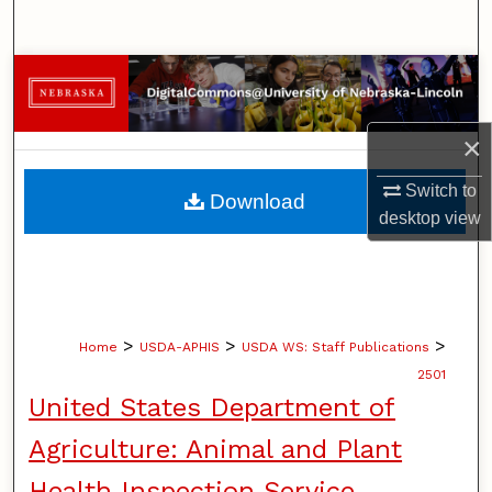
Search
Browse Collections
My Account
×
About
Switch to
Download
desktop
view
Digital Commons Network™
>
>
>
Home
USDA-APHIS
USDA WS: Staff Publications
2501
United States Department of
Agriculture: Animal and Plant
Health Inspection Service