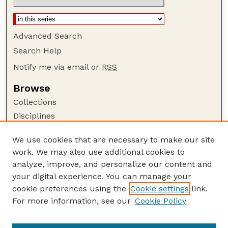
Advanced Search
Search Help
Notify me via email or
RSS
Browse
Collections
Disciplines
Authors
We use cookies that are necessary to make our site
Author Corner
work. We may also use additional cookies to
Author FAQ
analyze, improve, and personalize our content and
your digital experience. You can manage your
Guide to Submitting
cookie preferences using the
Cookie settings
link.
Submit your paper or article
For more information, see our
Cookie Policy
Links
USDA WS: Staff Publications Website