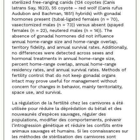
sterilized free-ranging canids (124 coyotes (Canis
latrans Say, 1823), 55 coyote – red wolf (Canis rufus
Audubon and Bachman, 1851) hybrids) with gonadal
hormones present (tubal-ligated females (n = 70),
vasectomized males (n = 73)) versus absent (spayed
females (n = 22), neutered males (n = 14)). The
absence of gonadal hormones did not influence
annual home-range size and home-range overlap,
territory fidelity, and annual survival rates. Additionally,
no differences were detected across sexes and
hormonal treatments in annual home-range size,
percent home-range overlap, annual home-range
residency rates, and annual survival rates. Methods of
fertility control that do not keep gonadal organs
intact may prove useful for management without
concern for changes in behavior, mainly territoriality,
space use, and survival.
La régulation de la fertilité chez les carnivores a été
utilisée pour réduire la déprédation du bétail et des
nouveaunés d’espèces sauvages, réguler des
populations, modifier des comportements, prévenir
l’introgression génétique et réduire les conflits entre
animaux sauvages et humains. Si les connaissances sur
les méthodes de stérilisation des carnivores sont