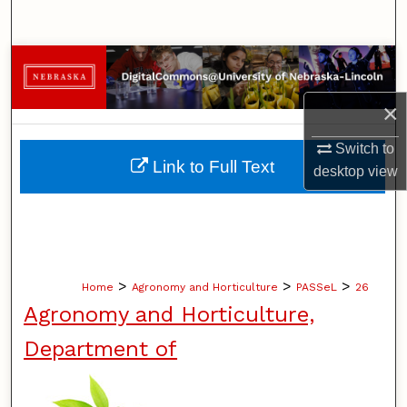
Search
Browse Collections
×
My Account
Switch to
About
Link to Full Text
desktop
view
Digital Commons Network™
>
>
>
Home
Agronomy and Horticulture
PASSeL
26
Agronomy and Horticulture,
Department of