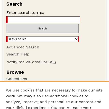
Search
Enter search terms:
Advanced Search
Search Help
Notify me via email or
RSS
Browse
Collections
Disciplines
We use cookies that are necessary to make our site
Authors
work. We may also use additional cookies to
Author Corner
analyze, improve, and personalize our content and
your digital experience. You can manage your
Author FAQ