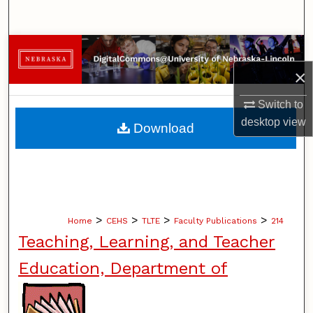
Search
Browse Collections
×
My Account
Switch to
About
desktop
view
Download
Digital Commons Network™
>
>
>
>
Home
CEHS
TLTE
Faculty Publications
214
Teaching, Learning, and Teacher
Education, Department of