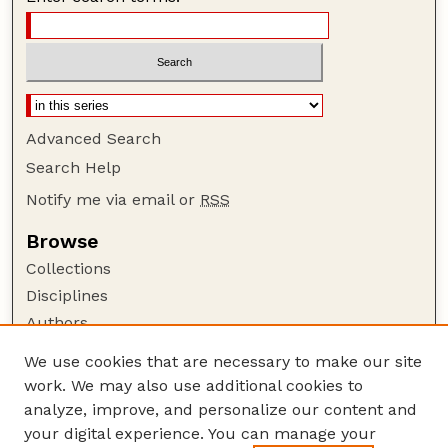
Advanced Search
Search Help
Notify me via email or
RSS
Browse
Collections
Disciplines
Authors
Author Corner
We use cookies that are necessary to make our site
work. We may also use additional cookies to
Author FAQ
analyze, improve, and personalize our content and
Guide to Submitting
your digital experience. You can manage your
Submit your paper or article