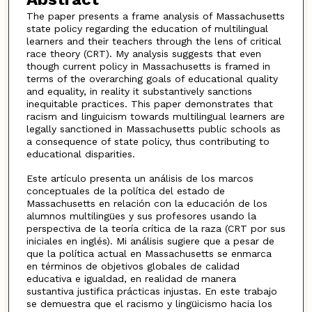
The paper presents a frame analysis of Massachusetts
state policy regarding the education of multilingual
learners and their teachers through the lens of critical
race theory (CRT). My analysis suggests that even
though current policy in Massachusetts is framed in
terms of the overarching goals of educational quality
and equality, in reality it substantively sanctions
inequitable practices. This paper demonstrates that
racism and linguicism towards multilingual learners are
legally sanctioned in Massachusetts public schools as
a consequence of state policy, thus contributing to
educational disparities.
Este artículo presenta un análisis de los marcos
conceptuales de la política del estado de
Massachusetts en relación con la educación de los
alumnos multilingües y sus profesores usando la
perspectiva de la teoría crítica de la raza (CRT por sus
iniciales en inglés). Mi análisis sugiere que a pesar de
que la política actual en Massachusetts se enmarca
en términos de objetivos globales de calidad
educativa e igualdad, en realidad de manera
sustantiva justifica prácticas injustas. En este trabajo
se demuestra que el racismo y lingüicismo hacia los