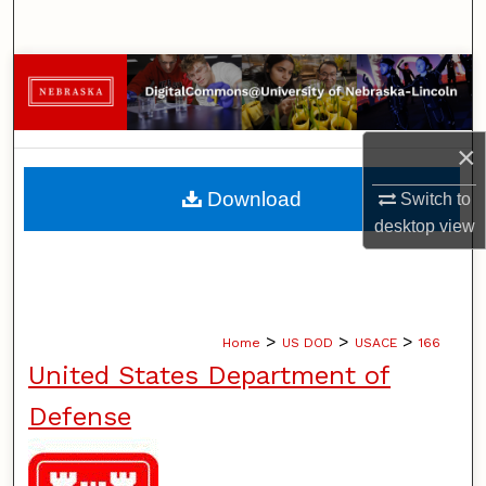
Search
Browse Collections
My Account
×
About
Download
Switch to
desktop
view
Digital Commons Network™
>
>
>
Home
US DOD
USACE
166
United States Department of
Defense