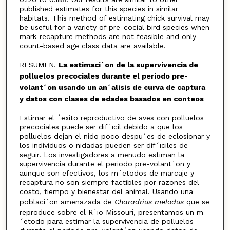
published estimates for this species in similar
habitats. This method of estimating chick survival may
be useful for a variety of pre-cocial bird species when
mark-recapture methods are not feasible and only
count-based age class data are available.
RESUMEN.
La estimaci´on de la supervivencia de
polluelos precociales durante el periodo pre-
volant´on usando un an´alisis de curva de captura
y datos con clases de edades basados en conteos
Estimar el ´exito reproductivo de aves con polluelos
precociales puede ser dif´ıcil debido a que los
polluelos dejan el nido poco despu´es de eclosionar y
los individuos o nidadas pueden ser dif´ıciles de
seguir. Los investigadores a menudo estiman la
supervivencia durante el periodo pre-volant´on y
aunque son efectivos, los m´etodos de marcaje y
recaptura no son siempre factibles por razones del
costo, tiempo y bienestar del animal. Usando una
poblaci´on amenazada de
Charadrius melodus
que se
reproduce sobre el R´ıo Missouri, presentamos un m
´etodo para estimar la supervivencia de polluelos