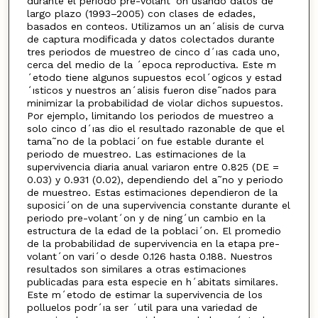
durante el periodo pre-volant´on usando datos de
largo plazo (1993–2005) con clases de edades,
basados en conteos. Utilizamos un an´alisis de curva
de captura modificada y datos colectados durante
tres periodos de muestreo de cinco d´ıas cada uno,
cerca del medio de la ´epoca reproductiva. Este m
´etodo tiene algunos supuestos ecol´ogicos y estad
´ısticos y nuestros an´alisis fueron dise˜nados para
minimizar la probabilidad de violar dichos supuestos.
Por ejemplo, limitando los periodos de muestreo a
solo cinco d´ıas dio el resultado razonable de que el
tama˜no de la poblaci´on fue estable durante el
periodo de muestreo. Las estimaciones de la
supervivencia diaria anual variaron entre 0.825 (DE =
0.03) y 0.931 (0.02), dependiendo del a˜no y periodo
de muestreo. Estas estimaciones dependieron de la
suposici´on de una supervivencia constante durante el
periodo pre-volant´on y de ning´un cambio en la
estructura de la edad de la poblaci´on. El promedio
de la probabilidad de supervivencia en la etapa pre-
volant´on vari´o desde 0.126 hasta 0.188. Nuestros
resultados son similares a otras estimaciones
publicadas para esta especie en h´abitats similares.
Este m´etodo de estimar la supervivencia de los
polluelos podr´ıa ser ´util para una variedad de