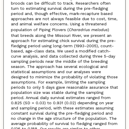
broods can be difficult to track. Researchers often
turn to estimating survival during the pre-fledging
period and, though effective, mark-recapture based
approaches are not always feasible due to cost, time,
and animal welfare concerns. Using a threatened
population of Piping Plovers (
Charadrius melodus
)
that breeds along the Missouri River, we present an
approach for estimating chick survival during the pre-
fledging period using long-term (1993–2005), count-
based, age-class data. We used a modified catch-
curve analysis, and data collected during three 5-day
sampling periods near the middle of the breeding
season. The approach has several ecological and
statistical assumptions and our analyses were
designed to minimize the probability of violating those
assumptions. For example, limiting the sampling
periods to only 5 days gave reasonable assurance that
population size was stable during the sampling
period. Annual daily survival estimates ranged from
0.825 (SD = 0.03) to 0.931 (0.02) depending on year
and sampling period, with these estimates assuming
constant survival during the pre-fledging period and
no change in the age structure of the population. The
average probability of survival to fledging ranged from
0.126 to 0.188. Our results are similar to other