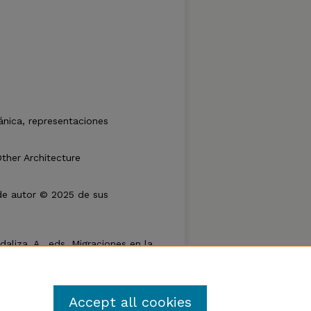
ánica, representaciones
Other Architecture
de autor © 2025 de sus
daliza, A., eds. Migraciones en la
ritorios del pasado al presente.
RTE 4.2. 58º Congreso
Sad, Serbia, 2025. Lincoln,
Accept all cookies