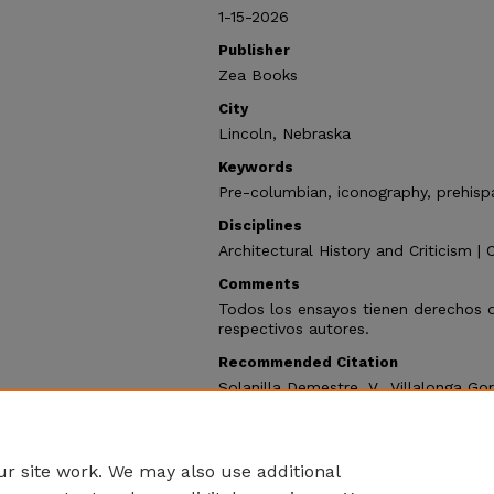
1-15-2026
Publisher
Zea Books
City
Lincoln, Nebraska
Keywords
Pre-columbian, iconography, prehisp
Disciplines
Architectural History and Criticism | 
Comments
Todos los ensayos tienen derechos 
respectivos autores.
Recommended Citation
Solanilla Demestre, V., Villalonga Gor
imagen prehispánica: transitando ter
Actas seleccionadas del SIMPOSIO A
Internacional de Americanistas, Novi 
Nebraska: Zea Books, 2026.
r site work. We may also use additional