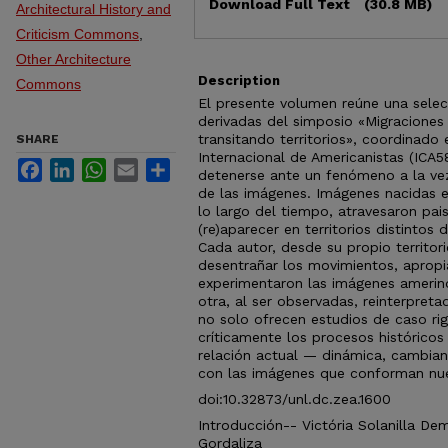
Download Full Text
(30.8 MB)
Architectural History and
Criticism Commons
,
Other Architecture
Description
Commons
El presente volumen reúne una selec
derivadas del simposio «Migraciones 
transitando territorios», coordinado
SHARE
Internacional de Americanistas (ICA
Facebook
LinkedIn
WhatsApp
Email
Share
detenerse ante un fenómeno a la vez 
de las imágenes. Imágenes nacidas e
lo largo del tiempo, atravesaron pai
(re)aparecer en territorios distintos 
Cada autor, desde su propio territori
desentrañar los movimientos, aprop
experimentaron las imágenes amerind
otra, al ser observadas, reinterpreta
no solo ofrecen estudios de caso rig
críticamente los procesos históricos 
relación actual — dinámica, cambian
con las imágenes que conforman nues
doi:10.32873/unl.dc.zea.1600
Introducción-- Victória Solanilla De
Gordaliza