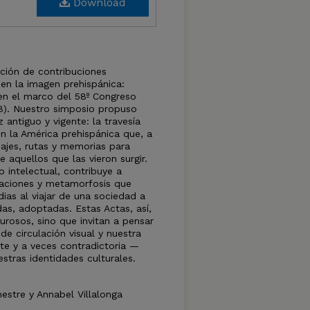
Download
ción de contribuciones
en la imagen prehispánica:
 en el marco del 58º Congreso
58). Nuestro simposio propuso
antiguo y vigente: la travesía
n la América prehispánica que, a
sajes, rutas y memorias para
de aquellos que las vieron surgir.
o intelectual, contribuye a
iaciones y metamorfosis que
ias al viajar de una sociedad a
das, adoptadas. Estas Actas, así,
urosos, sino que invitan a pensar
de circulación visual y nuestra
te y a veces contradictoria —
tras identidades culturales.
mestre y Annabel Villalonga