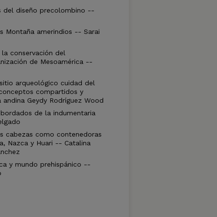
s del diseño precolombino --
os Montaña amerindios -- Sarai
la conservación del
anización de Mesoamérica --
 sitio arqueológico cuidad del
, conceptos compartidos y
na andina Geydy Rodríguez Wood
s bordados de la indumentaria
elgado
 Las cabezas como contenedoras
, Nazca y Huari -- Catalina
ánchez
tica y mundo prehispánico --
ó