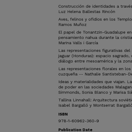
Construcción de identidades a travé
Luz Helena Ballestas Rincón
Aves, felinos y ofidios en los Templ
Ramos Muñoz
El papel de Tonantzin-Guadalupe en 
pensamiento nahua durante la cristi
Marina Valls i García
Las representaciones figurativas del
jaguar (Honduras): espacio sagrado
diálogo entre mesoamérica y la zo
Las representaciones florales en lo
cuzqueña -- Nathalie Santisteban-D
Ideas y materialidades que viajan.
de poder en las sociedades Malagana
Simmonds, Sonia Blanco y Marisa S
Tallina Linnahall: Arquitectura sovié
Isabel Bargalló y Montserrat Bargall
ISBN
978-1-60962-360-9
Publication Date