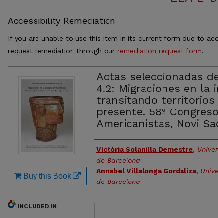
Accessibility Remediation
If you are unable to use this item in its current form due to acc
request remediation through our
remediation request form
.
Actas seleccionadas d
4.2: Migraciones en la
transitando territorios
presente. 58º Congreso
Americanistas, Novi Sa
Authors
Victòria Solanilla Demestre
,
Unive
de Barcelona
Annabel Villalonga Gordaliza
,
Univ
Buy this Book
de Barcelona
INCLUDED IN
Files