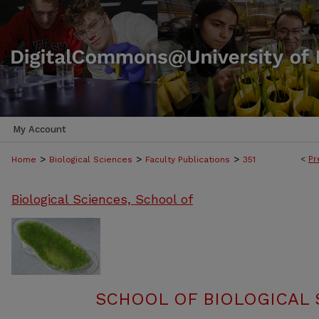
My Account
>
>
>
<
Pr
Home
Biological Sciences
Faculty Publications
351
Biological Sciences, School of
SCHOOL OF BIOLOGICAL 