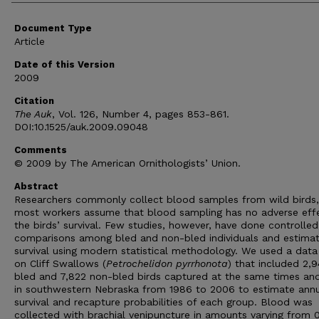
Document Type
Article
Date of this Version
2009
Citation
The Auk
, Vol. 126, Number 4, pages 853-861.
DOI:10.1525/auk.2009.09048
Comments
© 2009 by The American Ornithologists’ Union.
Abstract
Researchers commonly collect blood samples from wild birds
most workers assume that blood sampling has no adverse eff
the birds’ survival. Few studies, however, have done controlled
comparisons among bled and non-bled individuals and estima
survival using modern statistical methodology. We used a data
on Cliff Swallows (
Petrochelidon pyrrhonota
) that included 2,
bled and 7,822 non-bled birds captured at the same times and
in southwestern Nebraska from 1986 to 2006 to estimate ann
survival and recapture probabilities of each group. Blood was
collected with brachial venipuncture in amounts varying from 