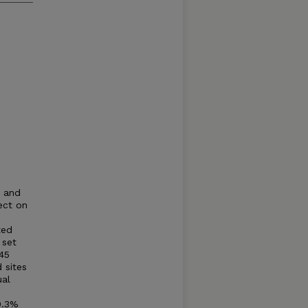
, and
ect on
ted
 set
945
 sites
ual
0.3%