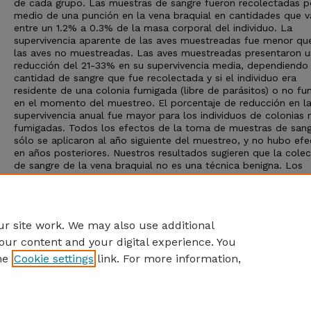
de cada grupo. Las muestras de sangre fueron recolectadas p
medio de una punción en la vena braquial en cantidades que v
entre un 1.2% a 0.3% de la masa corporal del individuo. La
supervivencia aparente de las aves muestreadas fue menor qu
las aves no muestreadas. Las aves muestreadas presentaron 
reducción del 21-33% en su supervivencia media, dependiendo 
cantidad de sangre que fue recolectada y si el individuo era
residente de una colonia fumigada (libre de parásitos) o no f
en el momento del muestreo. El porcentaje de reducción en l
supervivencia anual fue mayor para los individuos de colonias 
fumigadas. Todos los efectos de la toma de muestras de san
sólo se aplicaron al año siguiente del muestreo, y no hubo ef
en años posteriores. Nuestros resultados sugieren que la cole
de sangre de la vena braquial no es una técnica benigna. Los
investigadores que han seguido la recomendación de extraer h
un 1% de la masa corporal podrían estar recolectando demasi
sangre de aves silvestres, especialmente si la investigación req
muestreos repetidos en intervalos de tiempo cortos.
r site work. We may also use additional
our content and your digital experience. You
he
Cookie settings
link. For more information,
Home
|
About
|
FAQ
|
My Account
|
Accessibility Statement
Privacy
Copyright