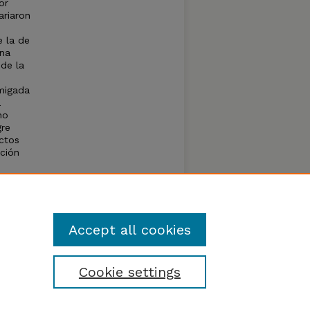
or
ariaron
e la de
una
de la
umigada
a
no
gre
ectos
cción
asta
ada
uiere
Accept all cookies
Cookie settings