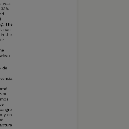
ds was
1-33%
od
d
ng. The
at non-
 in the
Our
ne
 when
e de
ivencia
tomó
o su
zamos
ue
sangre
o y en
06,
captura