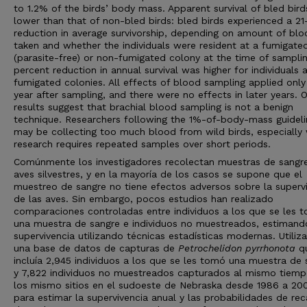
to 1.2% of the birds’ body mass. Apparent survival of bled bir
lower than that of non-bled birds: bled birds experienced a 2
reduction in average survivorship, depending on amount of blo
taken and whether the individuals were resident at a fumigate
(parasite-free) or non-fumigated colony at the time of sampli
percent reduction in annual survival was higher for individuals 
fumigated colonies. All effects of blood sampling applied only
year after sampling, and there were no effects in later years. 
results suggest that brachial blood sampling is not a benign
technique. Researchers following the 1%-of-body-mass guideli
may be collecting too much blood from wild birds, especially
research requires repeated samples over short periods.
Comúnmente los investigadores recolectan muestras de sangr
aves silvestres, y en la mayoría de los casos se supone que el
muestreo de sangre no tiene efectos adversos sobre la superv
de las aves. Sin embargo, pocos estudios han realizado
comparaciones controladas entre individuos a los que se les 
una muestra de sangre e individuos no muestreados, estimand
supervivencia utilizando técnicas estadísticas modernas. Utili
una base de datos de capturas de
Petrochelidon pyrrhonota
q
incluía 2,945 individuos a los que se les tomó una muestra de 
y 7,822 individuos no muestreados capturados al mismo tiemp
los mismo sitios en el sudoeste de Nebraska desde 1986 a 20
para estimar la supervivencia anual y las probabilidades de re