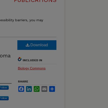
PUBLICATIONS
essibility barriers, you may
Download
Toma
INCLUDED IN
Biology Commons
SHARE
Follow
Facebook
LinkedIn
WhatsApp
Email
Share
Follow