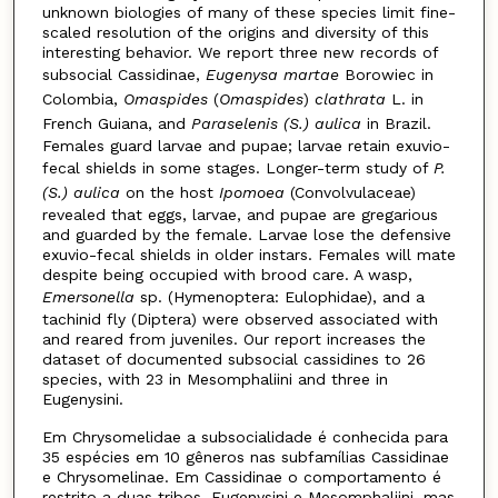
unknown biologies of many of these species limit fine-
scaled resolution of the origins and diversity of this
interesting behavior. We report three new records of
subsocial Cassidinae,
Eugenysa martae
Borowiec in
Colombia,
Omaspides
(
Omaspides
)
clathrata
L. in
French Guiana, and
Paraselenis (S.) aulica
in Brazil.
Females guard larvae and pupae; larvae retain exuvio-
fecal shields in some stages. Longer-term study of
P.
(S.) aulica
on the host
Ipomoea
(Convolvulaceae)
revealed that eggs, larvae, and pupae are gregarious
and guarded by the female. Larvae lose the defensive
exuvio-fecal shields in older instars. Females will mate
despite being occupied with brood care. A wasp,
Emersonella
sp. (Hymenoptera: Eulophidae), and a
tachinid fly (Diptera) were observed associated with
and reared from juveniles. Our report increases the
dataset of documented subsocial cassidines to 26
species, with 23 in Mesomphaliini and three in
Eugenysini.
Em Chrysomelidae a subsocialidade é conhecida para
35 espécies em 10 gêneros nas subfamílias Cassidinae
e Chrysomelinae. Em Cassidinae o comportamento é
restrito a duas tribos, Eugenysini e Mesomphaliini, mas