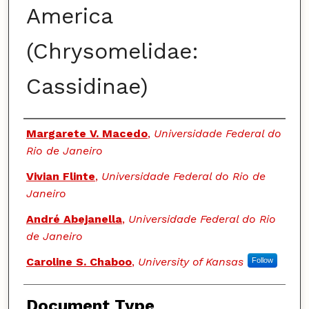
America
(Chrysomelidae:
Cassidinae)
Authors
Margarete V. Macedo
,
Universidade Federal do
Rio de Janeiro
Vivian Flinte
,
Universidade Federal do Rio de
Janeiro
André Abejanella
,
Universidade Federal do Rio
de Janeiro
Caroline S. Chaboo
,
University of Kansas
Follow
Document Type