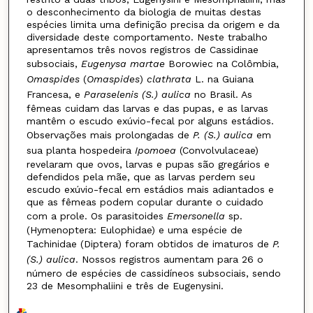
o desconhecimento da biologia de muitas destas
espécies limita uma definição precisa da origem e da
diversidade deste comportamento. Neste trabalho
apresentamos três novos registros de Cassidinae
subsociais,
Eugenysa martae
Borowiec na Colômbia,
Omaspides
(
Omaspides
)
clathrata
L. na Guiana
Francesa, e
Paraselenis (S.) aulica
no Brasil. As
fêmeas cuidam das larvas e das pupas, e as larvas
mantêm o escudo exúvio-fecal por alguns estádios.
Observações mais prolongadas de
P. (S.) aulica
em
sua planta hospedeira
Ipomoea
(Convolvulaceae)
revelaram que ovos, larvas e pupas são gregários e
defendidos pela mãe, que as larvas perdem seu
escudo exúvio-fecal em estádios mais adiantados e
que as fêmeas podem copular durante o cuidado
com a prole. Os parasitoides
Emersonella
sp.
(Hymenoptera: Eulophidae) e uma espécie de
Tachinidae (Diptera) foram obtidos de imaturos de
P.
(S.) aulica
. Nossos registros aumentam para 26 o
número de espécies de cassidíneos subsociais, sendo
23 de Mesomphaliini e três de Eugenysini.