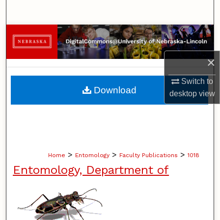
Search
Browse Collections
×
My Account
Switch to
About
Download
desktop
view
Digital Commons Network™
>
>
>
Home
Entomology
Faculty Publications
1018
Entomology, Department of