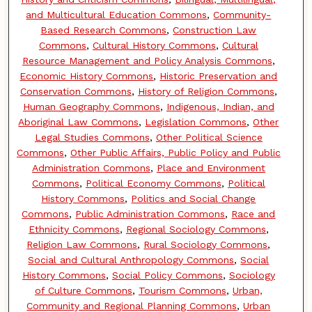
and Multicultural Education Commons
,
Community-
Based Research Commons
,
Construction Law
Commons
,
Cultural History Commons
,
Cultural
Resource Management and Policy Analysis Commons
,
Economic History Commons
,
Historic Preservation and
Conservation Commons
,
History of Religion Commons
,
Human Geography Commons
,
Indigenous, Indian, and
Aboriginal Law Commons
,
Legislation Commons
,
Other
Legal Studies Commons
,
Other Political Science
Commons
,
Other Public Affairs, Public Policy and Public
Administration Commons
,
Place and Environment
Commons
,
Political Economy Commons
,
Political
History Commons
,
Politics and Social Change
Commons
,
Public Administration Commons
,
Race and
Ethnicity Commons
,
Regional Sociology Commons
,
Religion Law Commons
,
Rural Sociology Commons
,
Social and Cultural Anthropology Commons
,
Social
History Commons
,
Social Policy Commons
,
Sociology
of Culture Commons
,
Tourism Commons
,
Urban,
Community and Regional Planning Commons
,
Urban