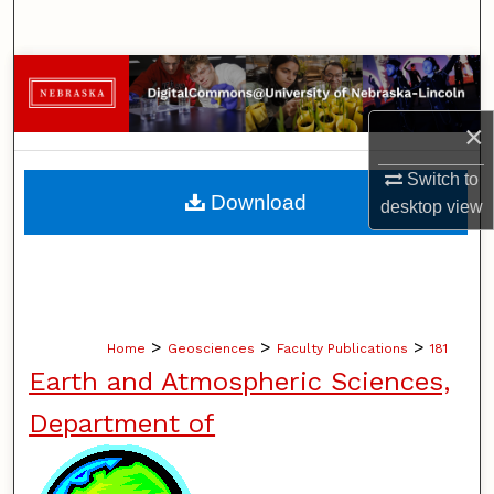
Search
Browse Collections
×
My Account
Switch to
About
Download
desktop
view
Digital Commons Network™
>
>
>
Home
Geosciences
Faculty Publications
181
Earth and Atmospheric Sciences,
Department of