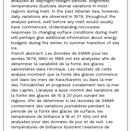
analyzed at day/night/twilight periods. Brightness
temperatures illustrate diurnal variations in most
regions during melt. In the East Siberian Sea, however,
daily variations are observed in 1979, throughout the
analysis period, well before any melt would usually
have commenced. Understanding microwave
responses to changing surface conditions during melt
will perhaps give additional information about energy
budgets during the winter to summer transition of sea
ice.
French abstract: Les données de SMMR pour les
années 1979, 1980 et 1984 ont été analysées afin de
déterminer la variabilité de la fonte des glaces
saisonnières dans l'Arctique. Les résultats de cette
analyse montrent que la fonte des glaces commence
soit dans les mers de Kara/Barents ou dans la mer
des Tchouktches et progresse zonalement vers la mer
des Laptev. L'analyse a aussi montré des variations de
la fonte des glaces de 10 à 20 jours suivant les
régions. Afin de déterminer si les données de SMMR
contiennent des variations journalières pendant la
période de la fonte des glaces de surface, les
température de brillance à 18 et 37 GHz ont été
analysées pour des données de jour et de nuit. Les
températures de brillance illustrent l'existence de