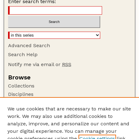
Enter search terms:
Advanced Search
Search Help
Notify me via email or
RSS
Browse
Collections
Disciplines
Authors
We use cookies that are necessary to make our site
Author Corner
work. We may also use additional cookies to
Author FAQ
analyze, improve, and personalize our content and
your digital experience. You can manage your
Guide to Submitting
cookie preferences using the
Cookie settings
link.