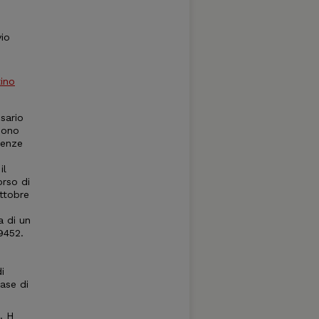
vio
tino
ssario
sono
cenze
il
orso di
ottobre
a di un
19452.
i
base di
. H