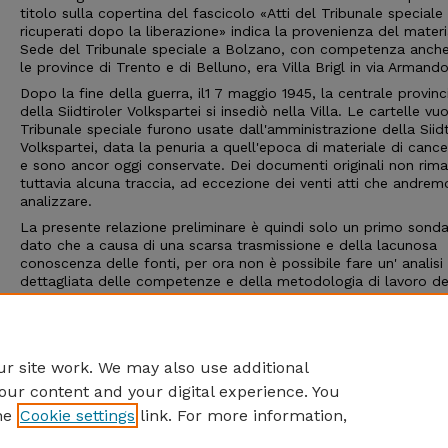
titolo sulla copertina del fascicolo «Atti del Tribunale speciale
ricuperati dopo la liberazione» indica la provenienza del materi
Sede del Tribunale speciale a Bolzano, con competenza anche
le province di Trento e di Belluno, era Villa Brigl in via Armand
Dopo la fine della guerra, il1 7 maggio 1945, la centrale provinc
della Siidtiroler Volkspartei si insediò nella Villa. Le cartelle vu
Tribunale speciale furono usate dall'amministrazione della Siidt
Volkspartei, data la penuria a quell'epoca di materiale di cancel
e sono ancor oggi conservate. Dei documenti originali non rim
tuttavia alcuna traccia, ad eccezione dei venti atti che andrem
analizzare.
La presente relazione preliminare è quindi solo un primo sonda
dato che a causa di una scarsa trasmissione e della lacunosa
conoscenza delle fonti, per ora non è possibile fare un' analisi
dettagliata delle competenze e della metodologia di lavoro de
Tribunale speciale, e tanto meno fare un confronto esaustivo 
altri tribunali speciali. H seguente contributo si limita quindi a
prima verifica; tre sentenze renderanno più chiara la metodolo
la «logica interna» dei tribunali speciali.
r site work. We may also use additional
our content and your digital experience. You
he
Cookie settings
link. For more information,