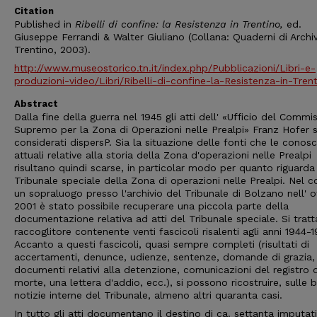
Citation
Published in
Ribelli di confine: la Resistenza in Trentino,
ed.
Giuseppe Ferrandi & Walter Giuliano (Collana: Quaderni di Archi
Trentino, 2003).
http://www.museostorico.tn.it/index.php/Pubblicazioni/Libri-e-
produzioni-video/Libri/Ribelli-di-confine-la-Resistenza-in-Tren
Abstract
Dalla fine della guerra nel 1945 gli atti dell' «Ufficio del Commi
Supremo per la Zona di Operazioni nelle Prealpi» Franz Hofer 
considerati dispersP. Sia la situazione delle fonti che le conos
attuali relative alla storia della Zona d'operazioni nelle Prealpi
risultano quindi scarse, in particolar modo per quanto riguarda 
Tribunale speciale della Zona di operazioni nelle Prealpi. Nel c
un sopraluogo presso l'archivio del Tribunale di Bolzano nell' 
2001 è stato possibile recuperare una piccola parte della
documentazione relativa ad atti del Tribunale speciale. Si tratt
raccoglitore contenente venti fascicoli risalenti agli anni 1944-
Accanto a questi fascicoli, quasi sempre completi (risultati di
accertamenti, denunce, udienze, sentenze, domande di grazia,
documenti relativi alla detenzione, comunicazioni del registro d
morte, una lettera d'addio, ecc.), si possono ricostruire, sulle 
notizie interne del Tribunale, almeno altri quaranta casi.
In tutto gli atti documentano il destino di ca. settanta imputati