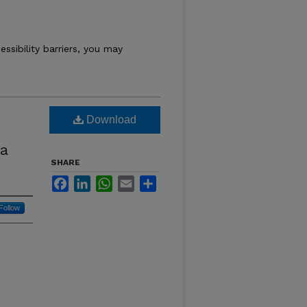
essibility barriers, you may
Download
na
SHARE
Facebook
LinkedIn
WhatsApp
Email
Share
Follow