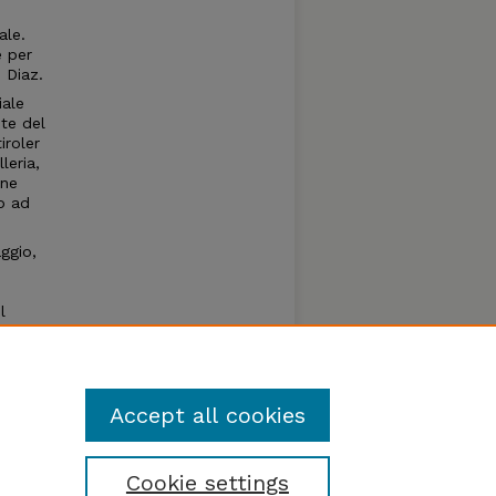
ale.
 per
o Diaz.
iale
ote del
iroler
leria,
ane
o ad
ggio,
l
con
d una
gia e
Accept all cookies
Cookie settings