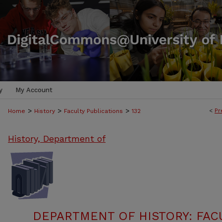
y
My Account
>
>
>
<
Pr
Home
History
Faculty Publications
132
History, Department of
DEPARTMENT OF HISTORY: FAC