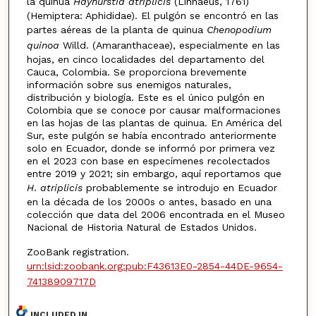
la quinua
Hayhurstia atriplicis
(Linnaeus, 1761)
(Hemiptera: Aphididae). El pulgón se encontró en las
partes aéreas de la planta de quinua
Chenopodium
quinoa
Willd. (Amaranthaceae), especialmente en las
hojas, en cinco localidades del departamento del
Cauca, Colombia. Se proporciona brevemente
información sobre sus enemigos naturales,
distribución y biología. Este es el único pulgón en
Colombia que se conoce por causar malformaciones
en las hojas de las plantas de quinua. En América del
Sur, este pulgón se había encontrado anteriormente
solo en Ecuador, donde se informó por primera vez
en el 2023 con base en especímenes recolectados
entre 2019 y 2021; sin embargo, aquí reportamos que
H
.
atriplicis
probablemente se introdujo en Ecuador
en la década de los 2000s o antes, basado en una
colección que data del 2006 encontrada en el Museo
Nacional de Historia Natural de Estados Unidos.
ZooBank registration.
urn:lsid:zoobank.org:pub:F43613E0-2854-44DE-9654-
74138909717D
INCLUDED IN