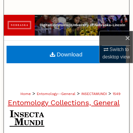
Search
Browse Collections
My Account
×
Switch to
About
Download
desktop
view
Digital Commons Network™
>
>
>
Home
Entomology--General
INSECTAMUNDI
1549
Entomology Collections, General