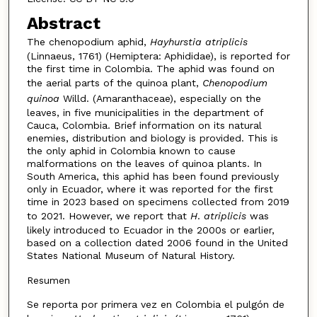
Abstract
The chenopodium aphid,
Hayhurstia atriplicis
(Linnaeus, 1761) (Hemiptera: Aphididae), is reported for
the first time in Colombia. The aphid was found on
the aerial parts of the quinoa plant,
Chenopodium
quinoa
Willd. (Amaranthaceae), especially on the
leaves, in five municipalities in the department of
Cauca, Colombia. Brief information on its natural
enemies, distribution and biology is provided. This is
the only aphid in Colombia known to cause
malformations on the leaves of quinoa plants. In
South America, this aphid has been found previously
only in Ecuador, where it was reported for the first
time in 2023 based on specimens collected from 2019
to 2021. However, we report that
H
.
atriplicis
was
likely introduced to Ecuador in the 2000s or earlier,
based on a collection dated 2006 found in the United
States National Museum of Natural History.
Resumen
Se reporta por primera vez en Colombia el pulgón de