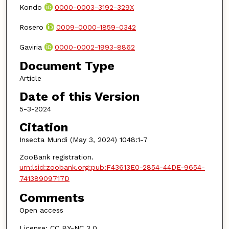
Kondo
0000-0003-3192-329X
Rosero
0009-0000-1859-0342
Gaviria
0000-0002-1993-8862
Document Type
Article
Date of this Version
5-3-2024
Citation
Insecta Mundi (May 3, 2024) 1048:1-7
ZooBank registration.
urn:lsid:zoobank.org:pub:F43613E0-2854-44DE-9654-
74138909717D
Comments
Open access
License: CC BY-NC 3.0