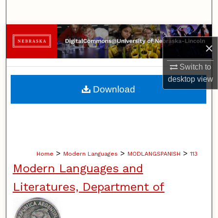
Search
Browse Collections
×
My Account
Switch to
desktop
view
About
Download
Digital Commons Network™
>
>
>
Home
Modern Languages
MODLANGSPANISH
113
Modern Languages and
Literatures, Department of