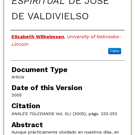
ESPIRITUAL
DE JOSÉ
DE VALDIVIELSO
Authors
Elizabeth Wilhelmsen
,
University of Nebraska-
Lincoln
Follow
Document Type
Article
Date of this Version
2005
Citation
ANALES TOLEDANOS
Vol. XLI (2005), págs. 233-253
Abstract
Aunque prácticamente olvidado en nuestros días, en