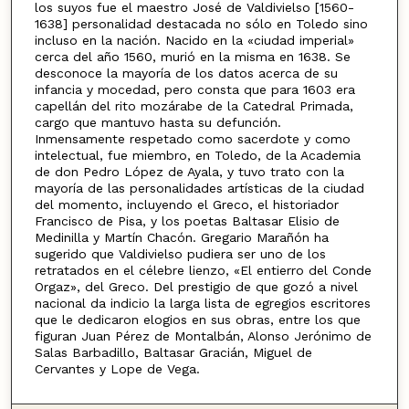
los suyos fue el maestro José de Valdivielso [1560-
1638] personalidad destacada no sólo en Toledo sino
incluso en la nación. Nacido en la «ciudad imperial»
cerca del año 1560, murió en la misma en 1638. Se
desconoce la mayoría de los datos acerca de su
infancia y mocedad, pero consta que para 1603 era
capellán del rito mozárabe de la Catedral Primada,
cargo que mantuvo hasta su defunción.
Inmensamente respetado como sacerdote y como
intelectual, fue miembro, en Toledo, de la Academia
de don Pedro López de Ayala, y tuvo trato con la
mayoría de las personalidades artísticas de la ciudad
del momento, incluyendo el Greco, el historiador
Francisco de Pisa, y los poetas Baltasar Elisio de
Medinilla y Martín Chacón. Gregario Marañón ha
sugerido que Valdivielso pudiera ser uno de los
retratados en el célebre lienzo, «El entierro del Conde
Orgaz», del Greco. Del prestigio de que gozó a nivel
nacional da indicio la larga lista de egregios escritores
que le dedicaron elogios en sus obras, entre los que
figuran Juan Pérez de Montalbán, Alonso Jerónimo de
Salas Barbadillo, Baltasar Gracián, Miguel de
Cervantes y Lope de Vega.