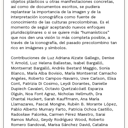
objetos plásticos u otras manifestaciones concretas,
así como de documentos escritos, se pudiera
replantear la importancia de la imagen y de la
interpretación iconográfica como fuente de
conocimiento de las culturas precolombinas. Es el
momento de seguir aceptando nuevos enfoques
pluridisciplinares o si se quiere más “humanísticos”
que nos den una visión lo más completa posible, a
través de la iconografía, del pasado precolombino tan
rico en imágenes y símbolos.
Contribuciones de Luz Adriana Alzate Gallego, Denise
Y. Arnold, Luz Helena Ballestas, Isabel Bargalló,
Montserrat Bargalló, Andrés Bestard Maggio, Sonia
Blanco, María Alba Bovisio, María Montserrat Camacho
Angeles, Roberto Campos-Navarro, Uwe Carlson, Elisa
Cont, Patrizia Di Cosimo, Leydi Dorantes, Danielle
Dupiech Cavaleri, Octavio Quetzalcóatl Esparza
Olguín, Noa Font Agraz, Nicholas Hellmuth, Dra
Chantal Huckert, Sarah Kauffmann, Ana María
Llamazares, Pascal Mongne, Rubén B. Morante López,
Pablo Alberto Mumary Farto, Patricia Ochoa Castillo,
Radosław Palonka, Carmen Pérez Maestro, Sarai
Ramos Muñoz, Geydy Rodríguez Wood, Roberto
Romero Sandoval, Marisa Sánchez David, Catalina