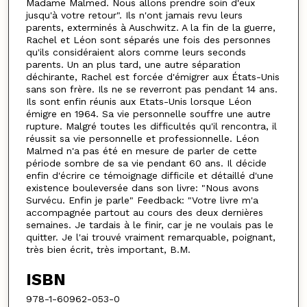
Madame Malmed. Nous allons prendre soin d'eux
jusqu'à votre retour". Ils n'ont jamais revu leurs
parents, exterminés à Auschwitz. A la fin de la guerre,
Rachel et Léon sont séparés une fois des personnes
qu'ils considéraient alors comme leurs seconds
parents. Un an plus tard, une autre séparation
déchirante, Rachel est forcée d'émigrer aux États-Unis
sans son frère. Ils ne se reverront pas pendant 14 ans.
Ils sont enfin réunis aux Etats-Unis lorsque Léon
émigre en 1964. Sa vie personnelle souffre une autre
rupture. Malgré toutes les difficultés qu'il rencontra, il
réussit sa vie personnelle et professionnelle. Léon
Malmed n'a pas été en mesure de parler de cette
période sombre de sa vie pendant 60 ans. Il décide
enfin d'écrire ce témoignage difficile et détaillé d'une
existence bouleversée dans son livre: "Nous avons
Survécu. Enfin je parle" Feedback: "Votre livre m'a
accompagnée partout au cours des deux dernières
semaines. Je tardais à le finir, car je ne voulais pas le
quitter. Je l'ai trouvé vraiment remarquable, poignant,
très bien écrit, très important, B.M.
ISBN
978-1-60962-053-0