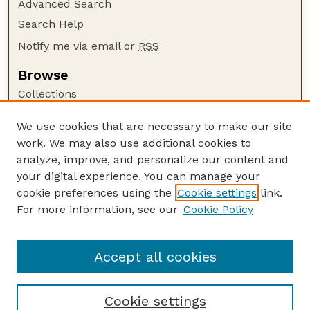
Advanced Search
Search Help
Notify me via email or
RSS
Browse
Collections
Disciplines
We use cookies that are necessary to make our site
Authors
work. We may also use additional cookies to
Author Corner
analyze, improve, and personalize our content and
your digital experience. You can manage your
Author FAQ
cookie preferences using the
Cookie settings
link.
Guide to Submitting
For more information, see our
Cookie Policy
Links
Buy Zea Books here
Accept all cookies
Cookie settings