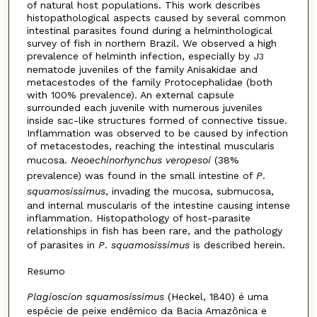
of natural host populations. This work describes
histopathological aspects caused by several common
intestinal parasites found during a helminthological
survey of fish in northern Brazil. We observed a high
prevalence of helminth infection, especially by J
3
nematode juveniles of the family Anisakidae and
metacestodes of the family Protocephalidae (both
with 100% prevalence). An external capsule
surrounded each juvenile with numerous juveniles
inside sac-like structures formed of connective tissue.
Inflammation was observed to be caused by infection
of metacestodes, reaching the intestinal muscularis
mucosa.
Neoechinorhynchus veropesoi
(38%
prevalence) was found in the small intestine of
P
.
squamosissimus
, invading the mucosa, submucosa,
and internal muscularis of the intestine causing intense
inflammation. Histopathology of host-parasite
relationships in fish has been rare, and the pathology
of parasites in
P
.
squamosissimus
is described herein.
Resumo
Plagioscion squamosissimus
(Heckel, 1840) é uma
espécie de peixe endêmico da Bacia Amazônica e