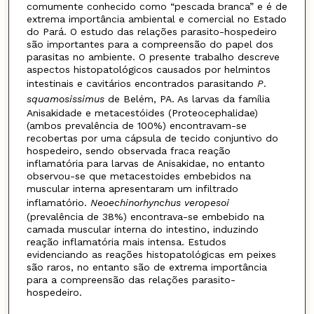
comumente conhecido como “pescada branca” e é de
extrema importância ambiental e comercial no Estado
do Pará. O estudo das relações parasito-hospedeiro
são importantes para a compreensão do papel dos
parasitas no ambiente. O presente trabalho descreve
aspectos histopatológicos causados por helmintos
intestinais e cavitários encontrados parasitando
P
.
squamosissimus
de Belém, PA. As larvas da família
Anisakidade e metacestóides (Proteocephalidae)
(ambos prevalência de 100%) encontravam-se
recobertas por uma cápsula de tecido conjuntivo do
hospedeiro, sendo observada fraca reação
inflamatória para larvas de Anisakidae, no entanto
observou-se que metacestoides embebidos na
muscular interna apresentaram um infiltrado
inflamatório.
Neoechinorhynchus veropesoi
(prevalência de 38%) encontrava-se embebido na
camada muscular interna do intestino, induzindo
reação inflamatória mais intensa. Estudos
evidenciando as reações histopatológicas em peixes
são raros, no entanto são de extrema importância
para a compreensão das relações parasito-
hospedeiro.