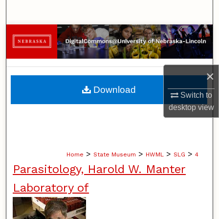
Search
Browse Collections
My Account
×
About
Download
Switch to
desktop
view
Digital Commons Network™
>
>
>
>
Home
State Museum
HWML
SLG
4
Parasitology, Harold W. Manter
Laboratory of