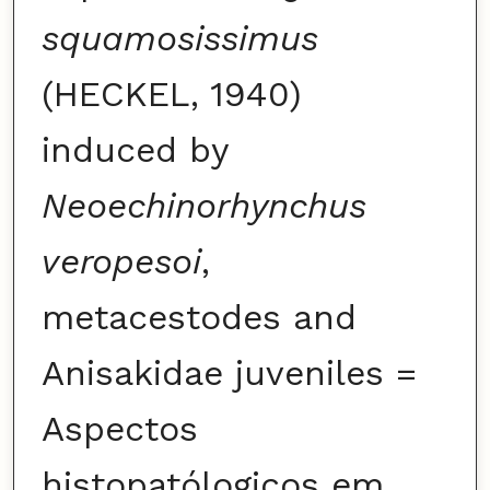
squamosissimus
(HECKEL, 1940)
induced by
Neoechinorhynchus
veropesoi
,
metacestodes and
Anisakidae juveniles =
Aspectos
histopatólogicos em