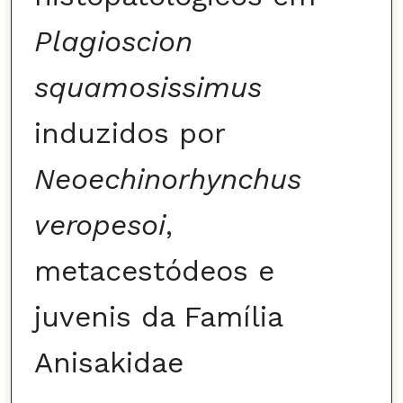
Plagioscion
squamosissimus
induzidos por
Neoechinorhynchus
veropesoi
,
metacestódeos e
juvenis da Família
Anisakidae