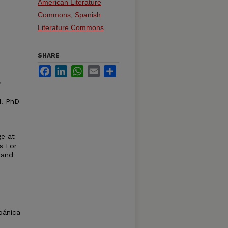
American Literature
Commons
,
Spanish
Literature Commons
SHARE
Facebook
LinkedIn
WhatsApp
Email
Share
n
. PhD
ge at
s For
 and
spánica