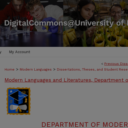
y
My Account
<
Previous Diss
>
>
Home
Modern Languages
Dissertations, Theses, and Student Rese
Modern Languages and Literatures, Department o
DEPARTMENT OF MODER