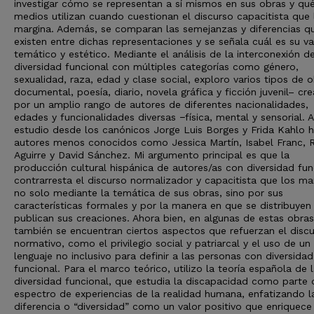
investigar cómo se representan a sí mismos en sus obras y qu
medios utilizan cuando cuestionan el discurso capacitista que 
margina. Además, se comparan las semejanzas y diferencias q
existen entre dichas representaciones y se señala cuál es su va
temático y estético. Mediante el análisis de la interconexión de
diversidad funcional con múltiples categorías como género,
sexualidad, raza, edad y clase social, exploro varios tipos de 
documental, poesía, diario, novela gráfica y ficción juvenil– cr
por un amplio rango de autores de diferentes nacionalidades,
edades y funcionalidades diversas −física, mental y sensorial. A
estudio desde los canónicos Jorge Luis Borges y Frida Kahlo 
autores menos conocidos como Jessica Martín, Isabel Franc, 
Aguirre y David Sánchez. Mi argumento principal es que la
producción cultural hispánica de autores/as con diversidad fun
contrarresta el discurso normalizador y capacitista que los ma
no solo mediante la temática de sus obras, sino por sus
características formales y por la manera en que se distribuyen
publican sus creaciones. Ahora bien, en algunas de estas obras
también se encuentran ciertos aspectos que refuerzan el disc
normativo, como el privilegio social y patriarcal y el uso de un
lenguaje no inclusivo para definir a las personas con diversidad
funcional. Para el marco teórico, utilizo la teoría española de 
diversidad funcional, que estudia la discapacidad como parte 
espectro de experiencias de la realidad humana, enfatizando l
diferencia o “diversidad” como un valor positivo que enriquece 