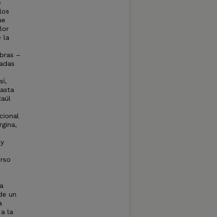
é
los
ue
lor
 la
obras –
eadas
sí,
hasta
Raúl
cional
rgina,
 y
urso
la
de un
a
a la