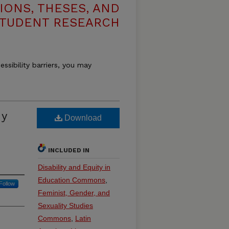
IONS, THESES, AND
TUDENT RESEARCH
essibility barriers, you may
 y
Download
INCLUDED IN
Disability and Equity in
Education Commons
,
Follow
Feminist, Gender, and
Sexuality Studies
Commons
,
Latin