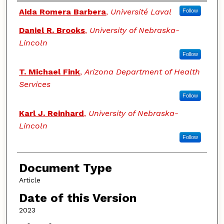
Authors
Aida Romera Barbera
,
Université Laval
Follow
Daniel R. Brooks
,
University of Nebraska-
Lincoln
Follow
T. Michael Fink
,
Arizona Department of Health
Services
Follow
Karl J. Reinhard
,
University of Nebraska-
Lincoln
Follow
Document Type
Article
Date of this Version
2023