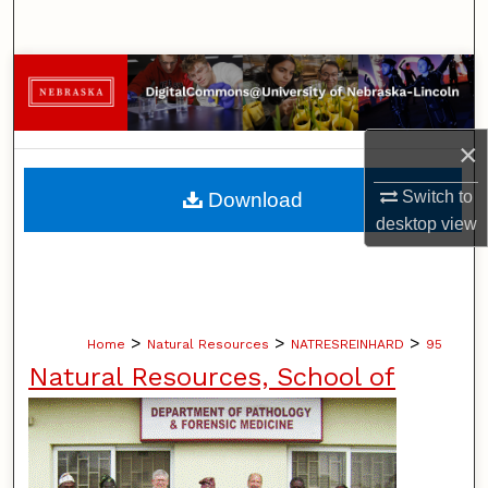
Search
Browse Collections
My Account
×
About
Switch to
Download
desktop
view
Digital Commons Network™
>
>
>
Home
Natural Resources
NATRESREINHARD
95
Natural Resources, School of