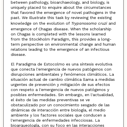
between pathology, bioarchaeology, and biology, is
uniquely placed to enquire about the circumstances
that favored the emergence of novel pathogens in the
past. We illustrate this task by reviewing the existing
knowledge on the evolution of
Trypanosoma cruzi
and
emergence of Chagas disease. When the scholarship
on Chagas is completed with the lessons learned
from the Stockholm Paradigm, this provides a long-
term perspective on environmental change and human
relations leading to the emergence of an infectious
disease.
El Paradigma de Estocolmo es una síntesis evolutiva
que conecta l'emergencia de nuevos patógenos con
disrupciones ambientales y fenómenos climáticos. La
situación actual de cambio climática llama a medidas
urgentes de prevención y mitigación de sus efectos
con respeto a l'emergencia de nuevos patógenos y
posibles enfermedades. Sin embargo, en l'actualidad,
el éxito de las medidas preventivas se ve
obstaculizado por un conocimiento sesgado de las
dinámicas de interacción entre biología, el medio
ambiente y los factores sociales que conducen a
l'emergencia de enfermedades infecciosas. La
bioarqueología, con su foco en las interacciones